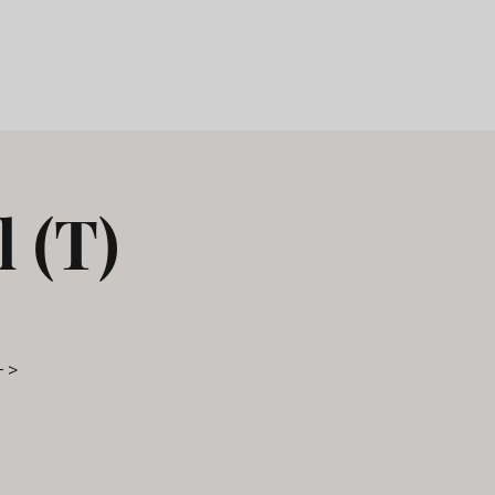
 (T)
- >